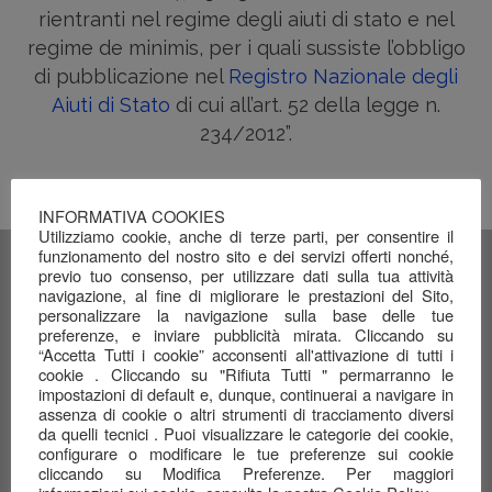
rientranti nel regime degli aiuti di stato e nel
regime de minimis, per i quali sussiste l’obbligo
di pubblicazione nel
Registro Nazionale degli
Aiuti di Stato
di cui all’art. 52 della legge n.
234/2012”.
INFORMATIVA COOKIES
Utilizziamo cookie, anche di terze parti, per consentire il
funzionamento del nostro sito e dei servizi offerti nonché,
previo tuo consenso, per utilizzare dati sulla tua attività
Ultimi Post
navigazione, al fine di migliorare le prestazioni del Sito,
personalizzare la navigazione sulla base delle tue
preferenze, e inviare pubblicità mirata. Cliccando su
“Accetta Tutti i cookie” acconsenti all'attivazione di tutti i
Nuovo Logo
cookie . Cliccando su "Rifiuta Tutti " permarranno le
26 Agosto 2016
impostazioni di default e, dunque, continuerai a navigare in
assenza di cookie o altri strumenti di tracciamento diversi
da quelli tecnici . Puoi visualizzare le categorie dei cookie,
configurare o modificare le tue preferenze sui cookie
Siamo on line!
cliccando su Modifica Preferenze. Per maggiori
20 Agosto 2016