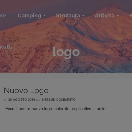
me
Camping
Struttura
Attività
E
tatti
logo
Nuovo Logo
on
con
26 AGOSTO 2016
NESSUN COMMENTO
Ecco il nostro nuovo logo: colorato, esplicativo… bello!