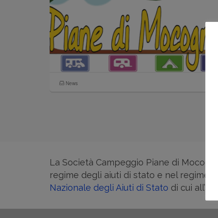
News
La Società Campeggio Piane di Mocogno Sr
regime degli aiuti di stato e nel regime d
Nazionale degli Aiuti di Stato
di cui all’ar