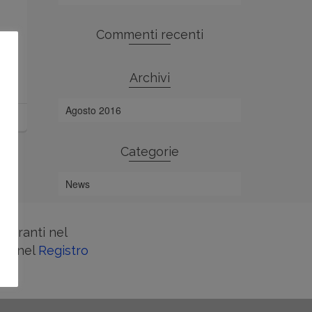
Commenti recenti
Archivi
Agosto 2016
Categorie
News
entranti nel
one nel
Registro