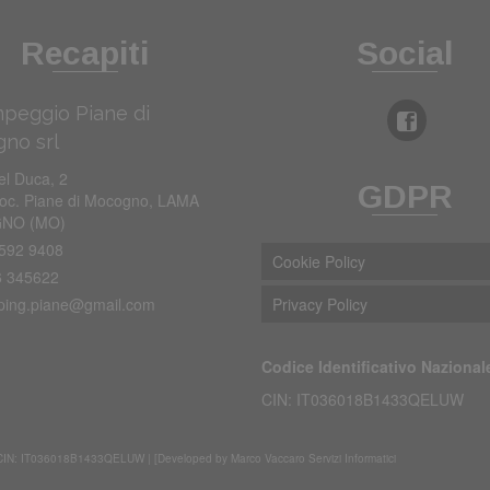
Recapiti
Social
peggio Piane di
no srl
GDPR
el Duca, 2
oc. Piane di Mocogno, LAMA
NO (MO)
592 9408
Cookie Policy
 345622
ing.piane@gmail.com
Privacy Policy
Codice Identificativo Nazional
CIN: IT036018B1433QELUW
 IT036018B1433QELUW | [Developed by Marco Vaccaro Servizi Informatici