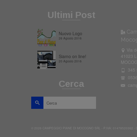
Ultimi Post
Cam
Nuovo Logo
26 Agosto 2016
Mocog
Via d
41023 L
Siamo on line!
20 Agosto 2016
MOCOG
345 
0536
Cerca
camp
Cerca
per:
© 2026 CAMPEGGIO PIANE DI MOCOGNO SRL - P.IVA: 01478520362 - CIN: